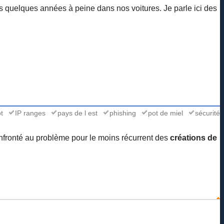
s quelques années à peine dans nos voitures. Je parle ici des
t
IP ranges
pays de l est
phishing
pot de miel
sécurité
fronté au problème pour le moins récurrent des
créations de