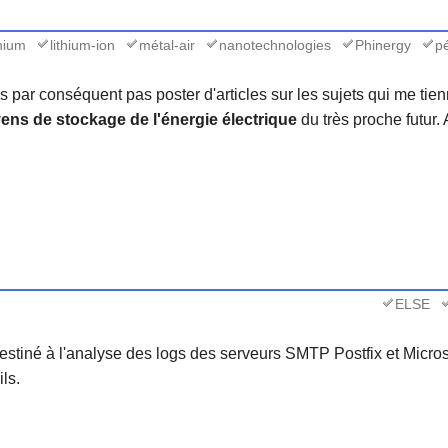
thium
lithium-ion
métal-air
nanotechnologies
Phinergy
pé
is par conséquent pas poster d'articles sur les sujets qui me ti
ns de stockage de l'énergie électrique
du très proche futur.
ELSE
destiné à l'analyse des logs des serveurs SMTP Postfix et Micro
ls.