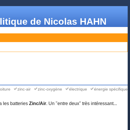
olitique de Nicolas HAHN
oiture
zinc-air
zinc-oxygène
électrique
énergie spécifique
y a les batteries
Zinc/Air
. Un "entre deux" très intéressant...