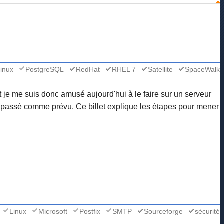
inux
PostgreSQL
RedHat
RHEL 7
Satellite
SpaceWalk
et je me suis donc amusé aujourd'hui à le faire sur un serveur
s passé comme prévu. Ce billet explique les étapes pour mener
Linux
Microsoft
Postfix
SMTP
Sourceforge
sécurité