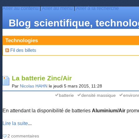
Aller au contenu
|
Aller au menu
|
Aller à la recherche
Blog scientifique, technol
Technologies
Fil des billets
La batterie Zinc/Air
Par
Nicolas HAHN
le jeudi 5 mars 2015, 11:28
batterie
densité massique
enviro
En attendant la disponibilité de batteries
Aluminium/Air
promet
Lire la suite
...
2 commentaires