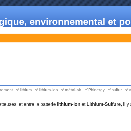
ogique, environnemental et p
nnement
lithium
lithium-ion
métal-air
Phinergy
sulfur
v
teuses, et entre la batterie
lithium-ion
et
Lithium-Sulfure
, il 