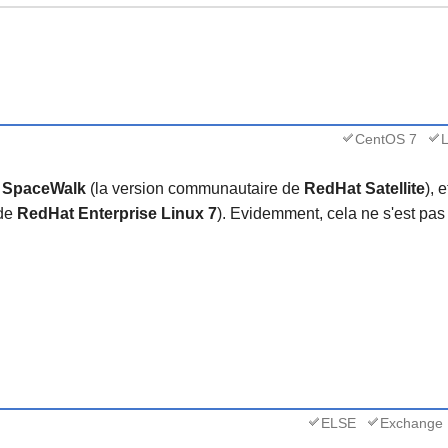
CentOS 7
L
r
SpaceWalk
(la version communautaire de
RedHat Satellite
), 
 de
RedHat Enterprise Linux 7
). Evidemment, cela ne s'est pa
ELSE
Exchange