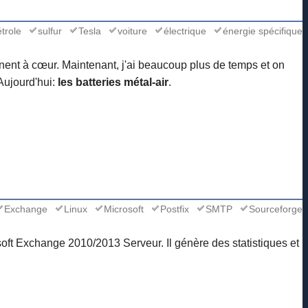
trole
sulfur
Tesla
voiture
électrique
énergie spécifique
ennent à cœur. Maintenant, j'ai beaucoup plus de temps et on
 Aujourd'hui:
les batteries métal-air
.
Exchange
Linux
Microsoft
Postfix
SMTP
Sourceforge
soft Exchange 2010/2013 Serveur. Il génère des statistiques et