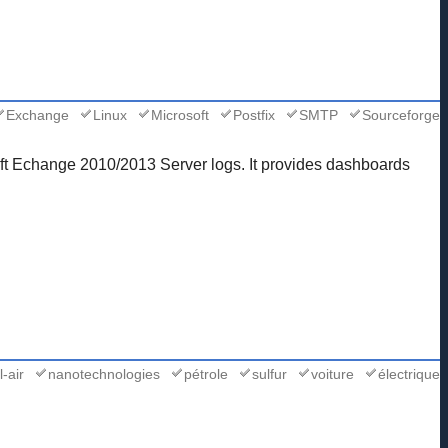
Exchange
Linux
Microsoft
Postfix
SMTP
Sourceforge
soft Echange 2010/2013 Server logs. It provides dashboards
-air
nanotechnologies
pétrole
sulfur
voiture
électrique