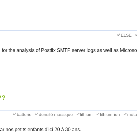
ELSE
ed for the analysis of Postfix SMTP server logs as well as Micro
??
batterie
densité massique
lithium
lithium-ion
métal
ar nos petits enfants d'ici 20 à 30 ans.