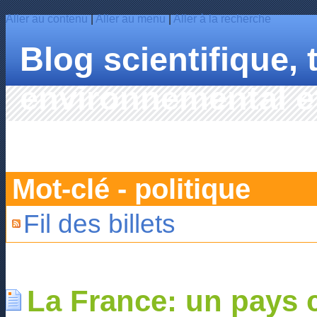
Aller au contenu
|
Aller au menu
|
Aller à la recherche
Blog scientifique,
environnemental et
HAHN
Mot-clé - politique
Fil des billets
La France: un pays