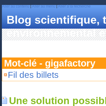
Aller au contenu
|
Aller au menu
|
Aller à la recherche
Blog scientifique,
environnemental et
HAHN
Mot-clé - gigafactory
Fil des billets
Une solution possibl