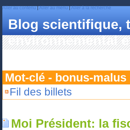
Aller au contenu
|
Aller au menu
|
Aller à la recherche
Blog scientifique,
environnemental et
HAHN
Mot-clé - bonus-malus
Fil des billets
Moi Président: la fis