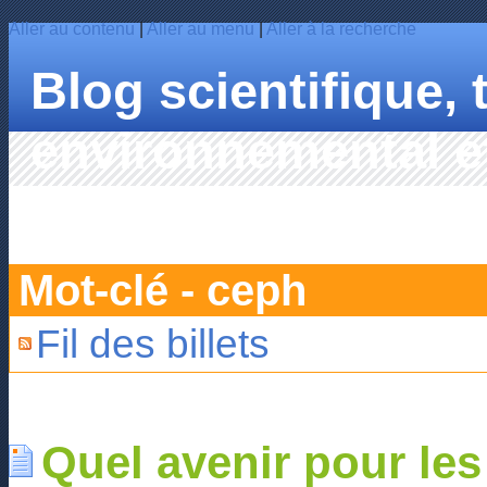
Aller au contenu
|
Aller au menu
|
Aller à la recherche
Blog scientifique,
environnemental et
HAHN
Mot-clé - ceph
Fil des billets
Quel avenir pour les