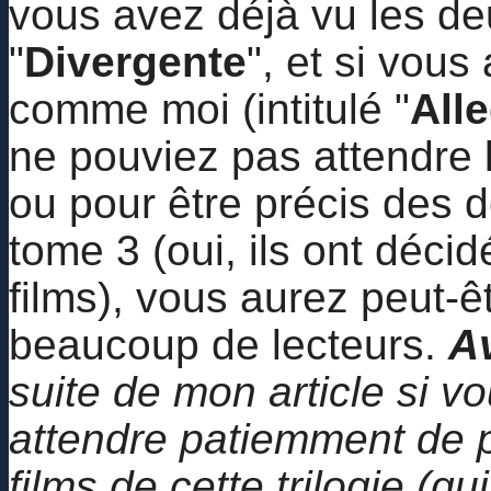
vous avez déjà vu les de
"
Divergente
", et si vous
comme moi (intitulé "
Alle
ne pouviez pas attendre l
ou pour être précis des d
tome 3 (oui, ils ont déci
films), vous aurez peut-ê
beaucoup de lecteurs.
A
suite de mon article si v
attendre patiemment de p
films de cette trilogie (