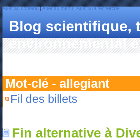
Aller au contenu
|
Aller au menu
|
Aller à la recherche
Blog scientifique,
environnemental et
HAHN
Mot-clé - allegiant
Fil des billets
Fin alternative à Di